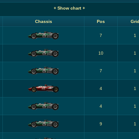
+ Show chart +
Chassis
Pos
Gri
7
1
10
1
7
1
4
1
4
1
9
1