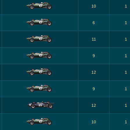
10
1
6
1
11
1
9
1
12
1
9
1
12
1
10
1