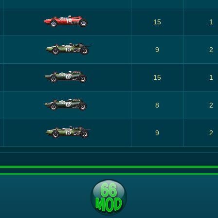
15
1
9
2
15
1
8
2
9
2