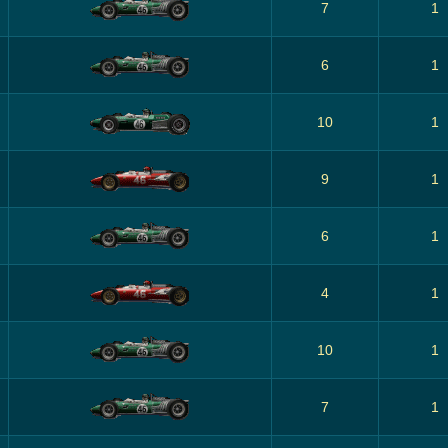
7
1
6
1
10
1
9
1
6
1
4
1
10
1
7
1