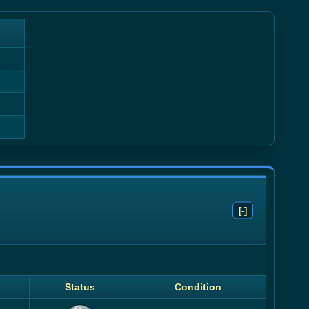
[-]
d
Status
Condition