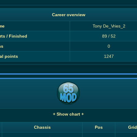
Career overview
me
Tony De_Vries_2
rts / Finished
89 / 52
ns
0
al points
1247
+ Show chart +
Chassis
Pos
Gri