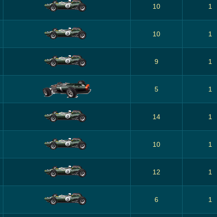
10
1
10
1
9
1
5
1
14
1
10
1
12
1
6
1