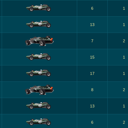
6
1
13
1
7
2
15
1
17
1
8
2
13
1
6
2