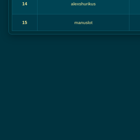
14
alexshurikus
15
manuslot