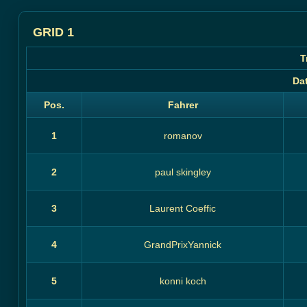
GRID 1
T
Da
Pos.
Fahrer
1
romanov
2
paul skingley
3
Laurent Coeffic
4
GrandPrixYannick
5
konni koch