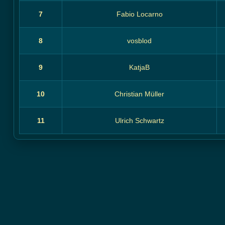
7
Fabio Locarno
8
vosblod
9
KatjaB
10
Christian Müller
11
Ulrich Schwartz