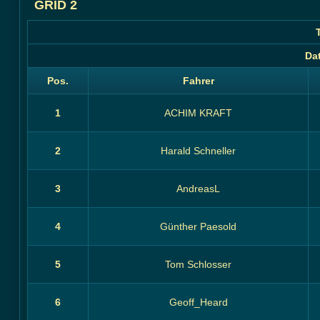
GRID 2
Da
Pos.
Fahrer
1
ACHIM KRAFT
2
Harald Schneller
3
AndreasL
4
Günther Paesold
5
Tom Schlosser
6
Geoff_Heard