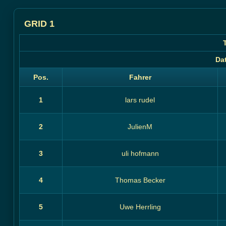
GRID 1
Da
Pos.
Fahrer
1
lars rudel
2
JulienM
3
uli hofmann
4
Thomas Becker
5
Uwe Herrling