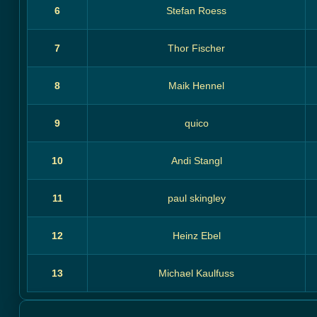
6
Stefan Roess
7
Thor Fischer
8
Maik Hennel
9
quico
10
Andi Stangl
11
paul skingley
12
Heinz Ebel
13
Michael Kaulfuss