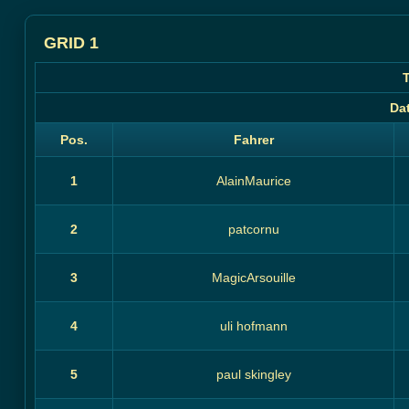
GRID 1
T
Da
Pos.
Fahrer
1
AlainMaurice
2
patcornu
3
MagicArsouille
4
uli hofmann
5
paul skingley