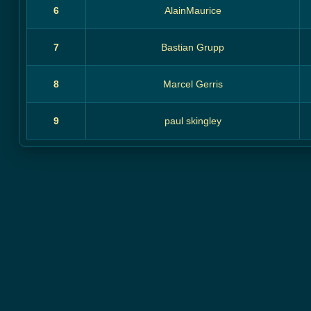
6
AlainMaurice
7
Bastian Grupp
8
Marcel Gerris
9
paul skingley