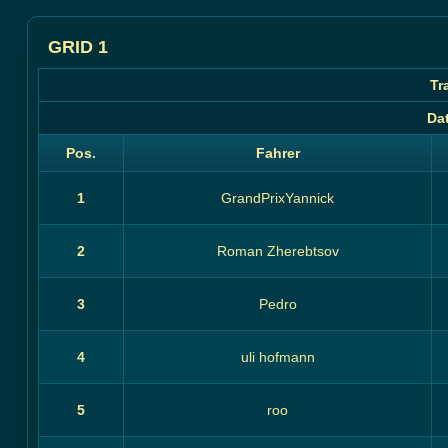
GRID 1
Tr
Da
Pos.
Fahrer
1
GrandPrixYannick
2
Roman Zherebtsov
3
Pedro
4
uli hofmann
5
roo