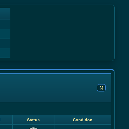
[-]
d
Status
Condition