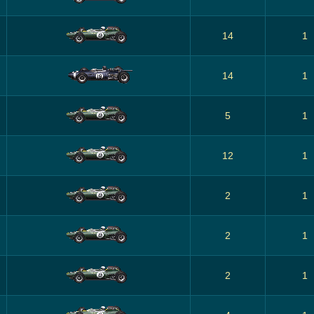
14
1
14
1
5
1
12
1
2
1
2
1
2
1