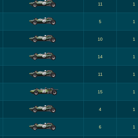
11
1
5
1
10
1
14
1
11
1
15
1
4
1
6
1