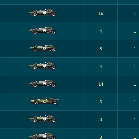
15
1
4
1
8
1
4
1
14
1
6
1
3
1
3
1