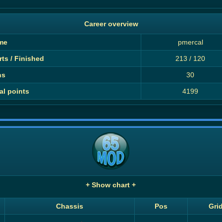
Career overview
me
pmercal
rts / Finished
213 / 120
ns
30
al points
4199
+ Show chart +
Chassis
Pos
Gri