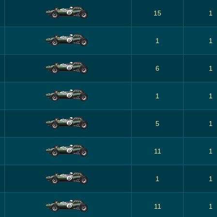
15
1
1
1
6
1
1
1
5
1
11
1
1
1
11
1