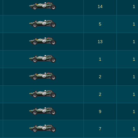
14
1
5
1
13
1
1
1
2
1
2
1
9
1
7
1